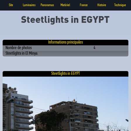
Site
Luminaires
Panoramas
Matériel
France
Histoire
Technique
Steetlights in EGYPT
Informations principales
Nombre de photos
4
Steetlights in El Minya.
Steetlights in EGYPT