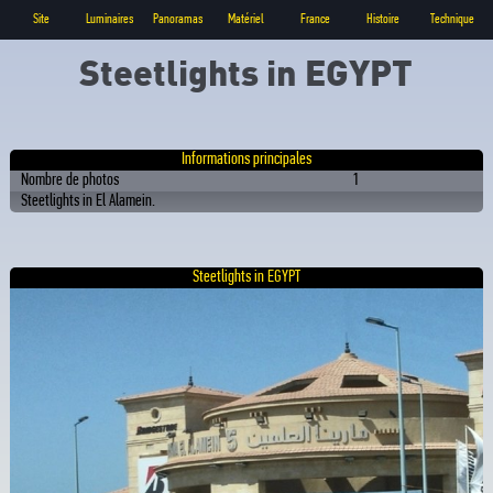
Site
Luminaires
Panoramas
Matériel
France
Histoire
Technique
Steetlights in EGYPT
Informations principales
Nombre de photos
1
Steetlights in El Alamein.
Steetlights in EGYPT