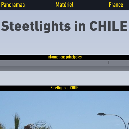
Panoramas
Matériel
France
Steetlights in CHILE
Informations principales
1
Steetlights in CHILE