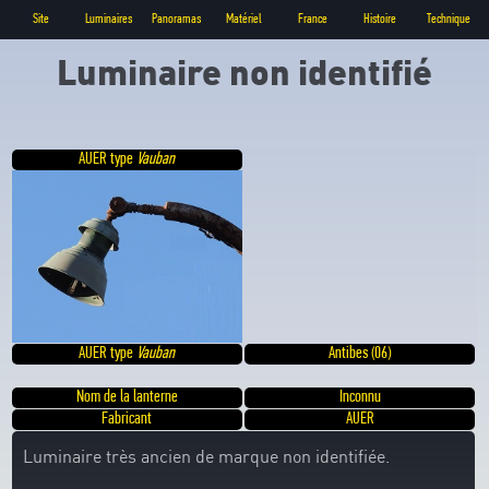
Site
Luminaires
Panoramas
Matériel
France
Histoire
Technique
Luminaire non identifié
AUER type
Vauban
AUER type
Vauban
Antibes (06)
Nom de la lanterne
Inconnu
Fabricant
AUER
Luminaire très ancien de marque non identifiée.