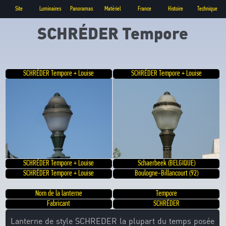
Site
Luminaires
Panoramas
Matériel
France
Histoire
Technique
SCHRÉDER Tempore
SCHRÉDER Tempore + Louise
SCHRÉDER Tempore + Louise
SCHRÉDER Tempore + Louise
Schaerbeek (BELGIQUE)
SCHRÉDER Tempore + Louise
Boulogne-Billancourt (92)
Nom de la lanterne
Tempore
Fabricant
SCHRÉDER
Lanterne de style SCHREDER la plupart du temps posée