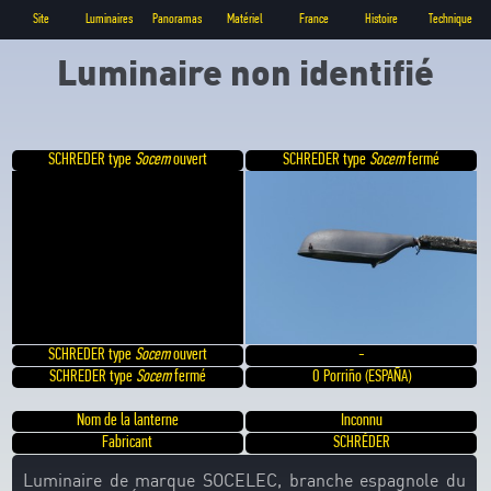
Site
Luminaires
Panoramas
Matériel
France
Histoire
Technique
Luminaire non identifié
SCHREDER type
Socem
ouvert
SCHREDER type
Socem
fermé
SCHREDER type
Socem
ouvert
-
SCHREDER type
Socem
fermé
O Porriño (ESPAÑA)
Nom de la lanterne
Inconnu
Fabricant
SCHRÉDER
Luminaire de marque SOCELEC, branche espagnole du