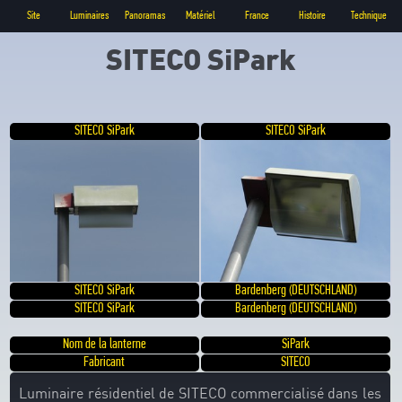
Site
Luminaires
Panoramas
Matériel
France
Histoire
Technique
SITECO SiPark
SITECO SiPark
SITECO SiPark
SITECO SiPark
Bardenberg (DEUTSCHLAND)
SITECO SiPark
Bardenberg (DEUTSCHLAND)
Nom de la lanterne
SiPark
Fabricant
SITECO
Luminaire résidentiel de SITECO commercialisé dans les