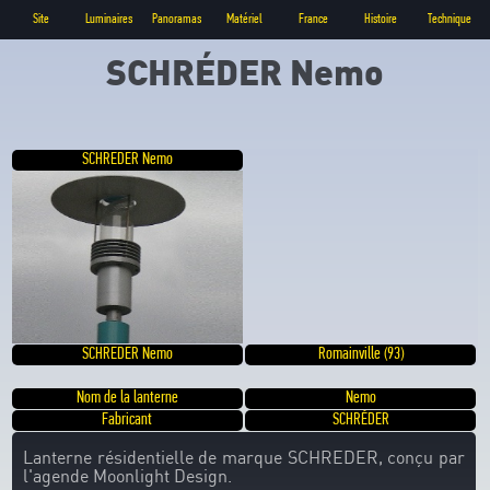
Site
Luminaires
Panoramas
Matériel
France
Histoire
Technique
SCHRÉDER Nemo
SCHREDER Nemo
SCHREDER Nemo
Romainville (93)
Nom de la lanterne
Nemo
Fabricant
SCHRÉDER
Lanterne résidentielle de marque SCHREDER, conçu par
l'agende Moonlight Design.