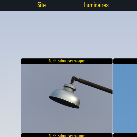
Site
Luminaires
AUER Salon avec vasque
AUER Salon avec vasque