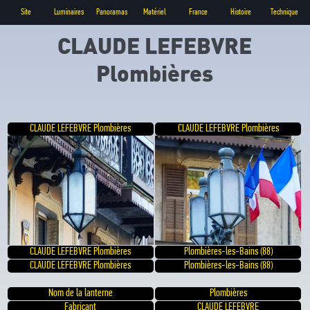
Site
Luminaires
Panoramas
Matériel
France
Histoire
Technique
CLAUDE LEFEBVRE
Plombières
CLAUDE LEFEBVRE Plombières
CLAUDE LEFEBVRE Plombières
CLAUDE LEFEBVRE Plombières
Plombières-les-Bains (88)
CLAUDE LEFEBVRE Plombières
Plombières-les-Bains (88)
Nom de la lanterne
Plombières
Fabricant
CLAUDE LEFEBVRE