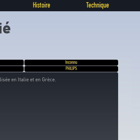
Histoire
Technique
ié
Inconnu
PHILIPS
sée en Italie et en Grèce.