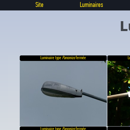
Site
Luminaires
L
Luminaire type
Panonios
fermée
L
Luminaire type
Panonios
fermée