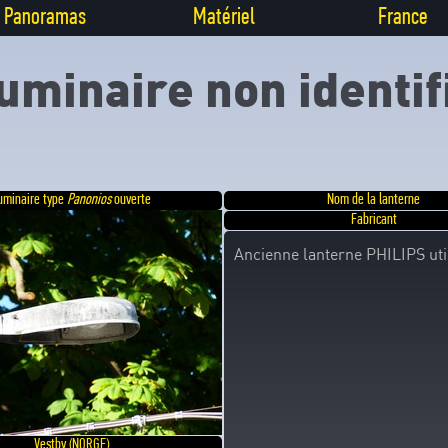
Panoramas
Matériel
France
uminaire non identif
uminaire type
Panonios
ouverte
Nom de la lanterne
Fabricant
Ancienne lanterne PHILIPS utili
Vestby (NORGE)