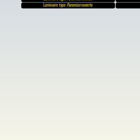
Luminaire type
Panonios
ouverte