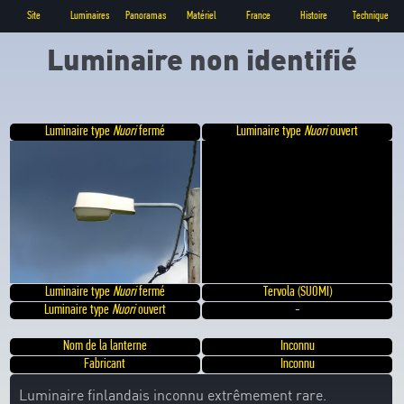
Site
Luminaires
Panoramas
Matériel
France
Histoire
Technique
Luminaire non identifié
Luminaire type
Nuori
fermé
Luminaire type
Nuori
ouvert
Luminaire type
Nuori
fermé
Tervola (SUOMI)
Luminaire type
Nuori
ouvert
-
Nom de la lanterne
Inconnu
Fabricant
Inconnu
Luminaire finlandais inconnu extrêmement rare.