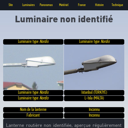
Site
Luminaires
Panoramas
Matériel
France
Histoire
Technique
Luminaire non identifié
Luminaire type
Nordis
Luminaire type
Nordis
Luminaire type
Nordis
Istanbul (TÜRKİYE)
Luminaire type
Nordis
L-Isla (MALTA)
Nom de la lanterne
Inconnu
Fabricant
Inconnu
Lanterne routière non identifiée, aperçue régulièrement