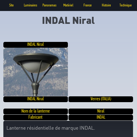
Site
Luminaires
Panoramas
Matériel
France
Histoire
Technique
INDAL Niral
INDAL Niral
INDAL Niral
Verres (ITALIA)
Nom de la lanterne
Niral
Fabricant
INDAL
Lanterne résidentielle de marque INDAL.