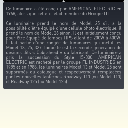
Ce luminaire a été conçu par AMERICAN ELECTRIC en
1968, alors que celle-ci était membre du Groupe ITT.
Ce luminaire prend le nom de Model 25 s'il a la
possibilité d'être équipé d'une cellule photo électrique, il
prend le nom de Model 26 sinon. Il est initialement conçu
pour être équipé de lampes HPS allant de 200W à 400W.
Il fait partie d'une rangée de luminaires qui inclut les
Model 13, 25, 327, laquelle est la seconde génération de
designs dits « Cobrahead » du fabricant. Ce luminaire a
pris la succession du Style 15-000. AMERICAN
ELECTRIC est racheté par le groupe FL INDUSTRIES en
1985 et en 1988, les luminaires Model 13 et Model 25 sont
supprimés du catalogue et respectivement remplacées
par les nouvelles lanternes Roadway 113 (ou Model 113)
et Roadway 125 (ou Model 125).