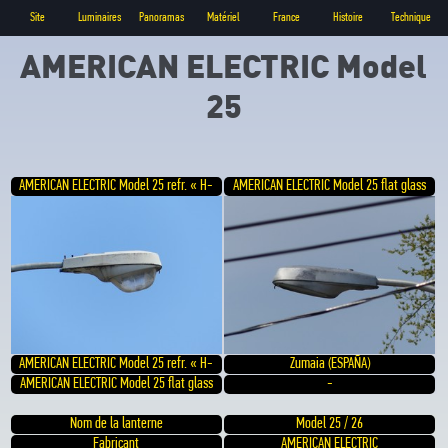
Site
Luminaires
Panoramas
Matériel
France
Histoire
Technique
AMERICAN ELECTRIC Model
25
AMERICAN ELECTRIC Model 25 refr. « H-
AMERICAN ELECTRIC Model 25 flat glass
4243 »
AMERICAN ELECTRIC Model 25 refr. « H-
Zumaia (ESPAÑA)
4243 »
AMERICAN ELECTRIC Model 25 flat glass
-
Nom de la lanterne
Model 25 / 26
Fabricant
AMERICAN ELECTRIC