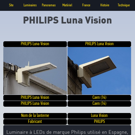
Site
Luminaires
Panoramas
Matériel
France
Histoire
Technique
PHILIPS Luna Vision
PHILIPS Luna Vision
PHILIPS Luna Vision
PHILIPS Luna Vision
Caen (14)
PHILIPS Luna Vision
Caen (14)
Nom de la lanterne
Luna Vision
Fabricant
PHILIPS
Luminaire à LEDs de marque Philips utilisé en Espagne,