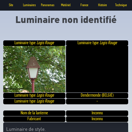
Site
Luminaires
Panoramas
Matériel
France
Histoire
Technique
Luminaire non identifié
Luminaire type
Logis Rouge
Luminaire type
Logis Rouge
Luminaire type
Logis Rouge
Dendermonde (BELGIË)
Luminaire type
Logis Rouge
-
Nom de la lanterne
Inconnu
Fabricant
Inconnu
Luminaire de style.