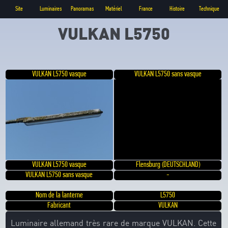
Site
Luminaires
Panoramas
Matériel
France
Histoire
Technique
VULKAN L5750
VULKAN L5750 vasque
VULKAN L5750 sans vasque
VULKAN L5750 vasque
Flensburg (DEUTSCHLAND)
VULKAN L5750 sans vasque
-
Nom de la lanterne
L5750
Fabricant
VULKAN
Luminaire allemand très rare de marque VULKAN. Cette