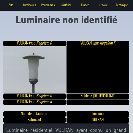
Site
Luminaires
Panoramas
Matériel
France
Histoire
Technique
Luminaire non identifié
VULKAN type
Kegelem G
VULKAN type
Kegelem K
VULKAN type
Kegelem G
Koblenz (DEUTSCHLAND)
VULKAN type
Kegelem K
-
Nom de la lanterne
Inconnu
Fabricant
VULKAN
Luminaire résidentiel VULKAN ayant connu un grand