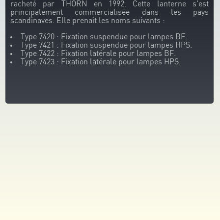
racheté par THORN en 1992. Cette lanterne s'est
principalement commercialisée dans les pays
scandinaves. Elle prenait les noms suivants :
Type 7420 : Fixation suspendue pour lampes BF.
Type 7421 : Fixation suspendue pour lampes HPS.
Type 7422 : Fixation latérale pour lampes BF.
Type 7423 : Fixation latérale pour lampes HPS.