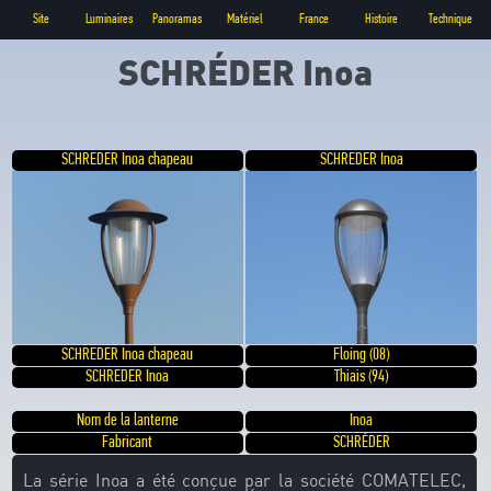
Site
Luminaires
Panoramas
Matériel
France
Histoire
Technique
SCHRÉDER Inoa
SCHREDER Inoa chapeau
SCHREDER Inoa
SCHREDER Inoa chapeau
Floing (08)
SCHREDER Inoa
Thiais (94)
Nom de la lanterne
Inoa
Fabricant
SCHRÉDER
La série Inoa a été conçue par la société COMATELEC,