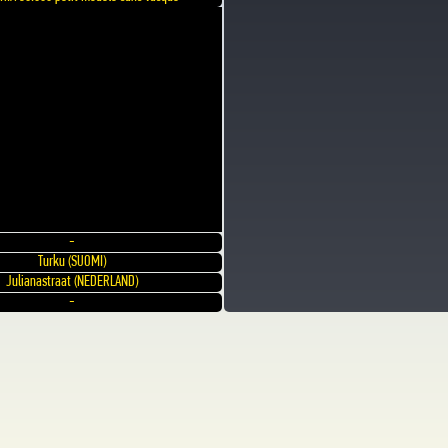
-
Turku (SUOMI)
Julianastraat (NEDERLAND)
-