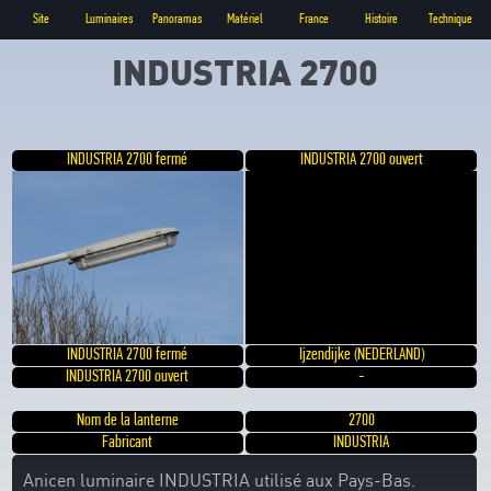
Site
Luminaires
Panoramas
Matériel
France
Histoire
Technique
INDUSTRIA 2700
INDUSTRIA 2700 fermé
INDUSTRIA 2700 ouvert
INDUSTRIA 2700 fermé
Ijzendijke (NEDERLAND)
INDUSTRIA 2700 ouvert
-
Nom de la lanterne
2700
Fabricant
INDUSTRIA
Anicen luminaire INDUSTRIA utilisé aux Pays-Bas.