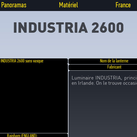
Panoramas
Matériel
France
INDUSTRIA 2600
INDUSTRIA 2600 sans vasque
Nom de la lanterne
Fabricant
Luminaire INDUSTRIA, princi
en Irlande. On le trouve occa
Rainham (ENGLAND)