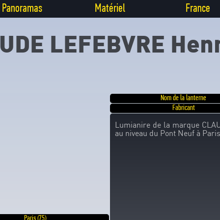
Panoramas
Matériel
France
UDE LEFEBVRE Henr
Nom de la lanterne
Fabricant
Lumianire de la marque CLAU
au niveau du Pont Neuf à Paris
Paris (75)