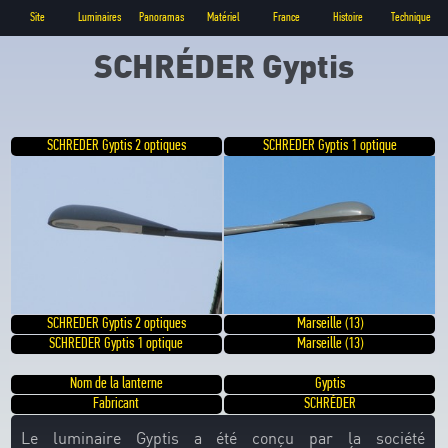
Site
Luminaires
Panoramas
Matériel
France
Histoire
Technique
SCHRÉDER Gyptis
SCHREDER Gyptis 2 optiques
SCHREDER Gyptis 1 optique
SCHREDER Gyptis 2 optiques
Marseille (13)
SCHREDER Gyptis 1 optique
Marseille (13)
Nom de la lanterne
Gyptis
Fabricant
SCHRÉDER
Le luminaire Gyptis a été conçu par la société