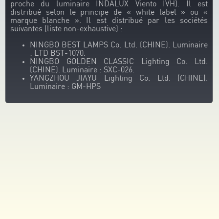
proche du luminaire INDALUX Viento IVH). Il est
distribué selon le principe de « white label » ou «
marque blanche ». Il est distribué par les sociétés
suivantes (liste non-exhaustive) :
NINGBO BEST LAMPS Co. Ltd. (CHINE). Luminaire
: LTD BST-1070.
NINGBO GOLDEN CLASSIC Lighting Co. Ltd.
(CHINE). Luminaire : SXC-026.
YANGZHOU JIAYU Lighting Co. Ltd. (CHINE).
Luminaire : GM-HPS