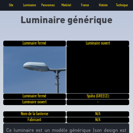
Site
Luminaires
Panoramas
Matériel
France
Histoire
Technique
Luminaire générique
Luminaire fermé
Luminaire ouvert
Luminaire fermé
Spáta (GREECE)
Luminaire ouvert
-
Nom de la lanterne
N/A
Fabricant
N/A
Ce luminaire est un modèle générique (son design est