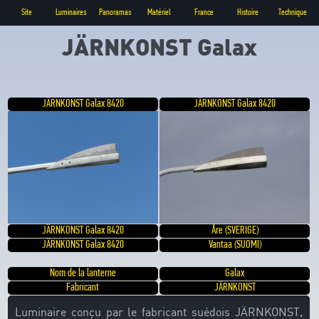
Site
Luminaires
Panoramas
Matériel
France
Histoire
Technique
JÄRNKONST Galax
JÄRNKONST Galax 8420
JÄRNKONST Galax 8420
JÄRNKONST Galax 8420
Åre (SVERIGE)
JÄRNKONST Galax 8420
Vantaa (SUOMI)
Nom de la lanterne
Galax
Fabricant
JÄRNKONST
Luminaire conçu par le fabricant suédois JÄRNKONST,