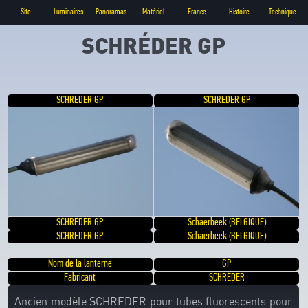
Site
Luminaires
Panoramas
Matériel
France
Histoire
Technique
SCHRÉDER GP
SCHREDER GP
SCHREDER GP
SCHREDER GP
Schaerbeek (BELGIQUE)
SCHREDER GP
Schaerbeek (BELGIQUE)
Nom de la lanterne
GP
Fabricant
SCHRÉDER
Ancien modèle SCHREDER pour tubes fluorescents pour