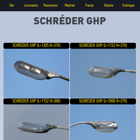
Site
Luminaires
Panoramas
Matériel
France
Histoire
Technique
SCHRÉDER GHP
SCHREDER GHP (L=1305 H=370)
SCHREDER GHP (L=1152 H=370)
SCHREDER GHP (L=1152 H=300)
SCHREDER GHP (L=1000 H=370)