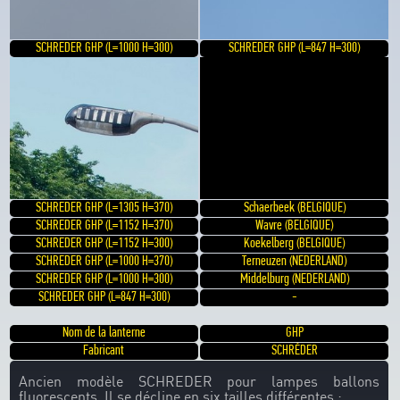
SCHREDER GHP (L=1000 H=300)
SCHREDER GHP (L=847 H=300)
SCHREDER GHP (L=1305 H=370)
Schaerbeek (BELGIQUE)
SCHREDER GHP (L=1152 H=370)
Wavre (BELGIQUE)
SCHREDER GHP (L=1152 H=300)
Koekelberg (BELGIQUE)
SCHREDER GHP (L=1000 H=370)
Terneuzen (NEDERLAND)
SCHREDER GHP (L=1000 H=300)
Middelburg (NEDERLAND)
SCHREDER GHP (L=847 H=300)
-
Nom de la lanterne
GHP
Fabricant
SCHRÉDER
Ancien modèle SCHREDER pour lampes ballons
fluorescents. Il se décline en six tailles différentes :