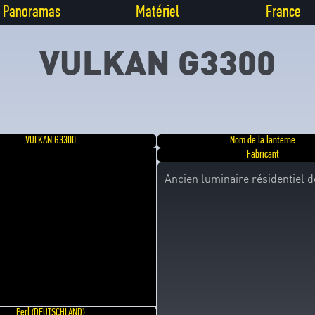
Panoramas
Matériel
France
VULKAN G3300
VULKAN G3300
Nom de la lanterne
Fabricant
Ancien luminaire résidentiel
Perl (DEUTSCHLAND)