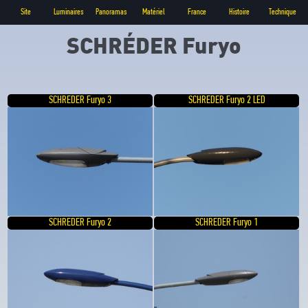
Site
Luminaires
Panoramas
Matériel
France
Histoire
Technique
SCHRÉDER Furyo
SCHREDER Furyo 3
SCHREDER Furyo 2 LED
SCHREDER Furyo 2
SCHREDER Furyo 1