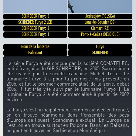
SCHREDER Furyo 3
Jędrzejów (POLSKA)
SCHREDER Furyo 2 LED
Lons-le-Saunier (39)
SCHREDER Furyo 2
Clamart (92)
SCHREDER Furyo 1
Pont-à-Celles (BELGIQUE)
Nom de la lanterne
Furyo
Fabricant
SCHRÉDER
La série Furyo a été conçue par la société COMATELEC,
entité française du GIE SCHRÉDER, en 2005. Son design a
été réalisé par la société française Michel Tortel. Le
luminaire Furyo 3 a pour la première fois présenté en
2005, et fut le premier commercialisé de la série, début
2006. Il fut très vite suivi par le luminaire Furyo 1. Le
luminaire Furyo 2 a été commercialisé à partir de 2009
environ.
La Furyo s'est principalement commercialisée en France,
on en trouve néanmoins dans l'ensemble des pays
d'Europe de l'ouest (Scandinavie exclue). En Europe de
l'est, on en trouve surtout en Pologne. Dans les Balkans,
on peut en trouver en Serbie et au Monténégro.