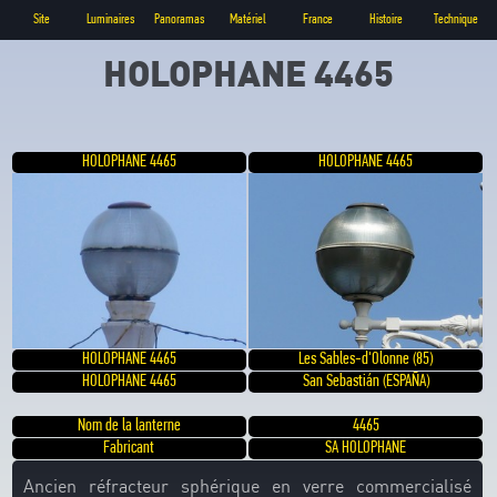
Site
Luminaires
Panoramas
Matériel
France
Histoire
Technique
HOLOPHANE 4465
HOLOPHANE 4465
HOLOPHANE 4465
HOLOPHANE 4465
Les Sables-d'Olonne (85)
HOLOPHANE 4465
San Sebastián (ESPAÑA)
Nom de la lanterne
4465
Fabricant
SA HOLOPHANE
Ancien réfracteur sphérique en verre commercialisé