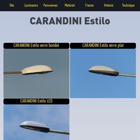
Site
Luminaires
Panoramas
Matériel
France
Histoire
Technique
CARANDINI Estilo
CARANDINI Estilo verre bombé
CARANDINI Estilo verre plat
CARANDINI Estilo LED