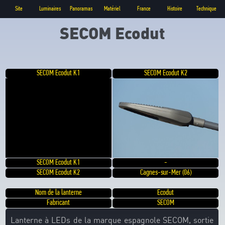
Site
Luminaires
Panoramas
Matériel
France
Histoire
Technique
SECOM Ecodut
SECOM Ecodut K1
SECOM Ecodut K2
SECOM Ecodut K1
-
SECOM Ecodut K2
Cagnes-sur-Mer (06)
Nom de la lanterne
Ecodut
Fabricant
SECOM
Lanterne à LEDs de la marque espagnole SECOM, sortie