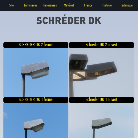
Site
Luminaires
Panoramas
Matériel
France
Histoire
Technique
SCHRÉDER DK
SCHREDER DK 2 fermé
Schreder DK 2 ouvert
SCHREDER DK 1 fermé
Schreder DK 1 ouvert