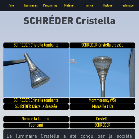
Site
Luminaires
Panoramas
Matériel
France
Histoire
Technique
SCHRÉDER Cristella
SCHREDER Cristella tombante
SCHREDER Cristella dressée
SCHREDER Cristella tombante
Montmorency (95)
SCHREDER Cristella dressée
Marseille (13)
Nom de la lanterne
Cristella
Fabricant
SCHRÉDER
Le luminaire Cristella a été conçu par la société