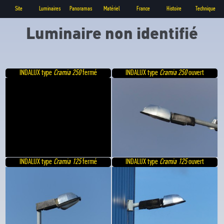
Site
Luminaires
Panoramas
Matériel
France
Histoire
Technique
Luminaire non identifié
INDALUX type
Cramia 250
fermé
INDALUX type
Cramia 250
ouvert
INDALUX type
Cramia 125
fermé
INDALUX type
Cramia 125
ouvert