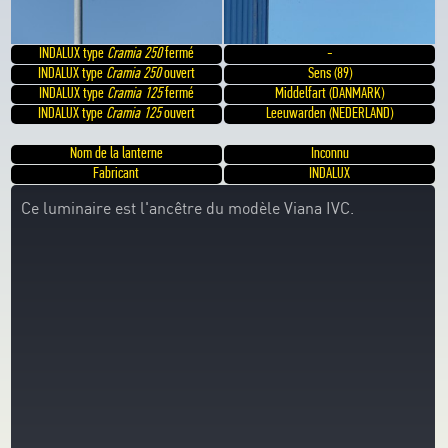
INDALUX type
Cramia 250
fermé
-
INDALUX type
Cramia 250
ouvert
Sens (89)
INDALUX type
Cramia 125
fermé
Middelfart (DANMARK)
INDALUX type
Cramia 125
ouvert
Leeuwarden (NEDERLAND)
Nom de la lanterne
Inconnu
Fabricant
INDALUX
Ce luminaire est l'ancêtre du modèle Viana IVC.