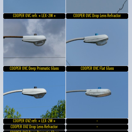
COOPER OVC refr. « LEX-2W »
COOPER OVC Drop Lens Refractor
COOPER OVC Deep Prismatic Glass
COOPER OVC Flat Glass
COOPER OVZ refr. « LEX-2W »
-
COOPER OVZ Drop Lens Refractor
-