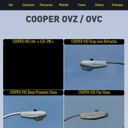
Site
Luminaires
Panoramas
Matériel
France
Histoire
Technique
COOPER OVZ / OVC
COOPER OVZ refr. « LEX-2W »
COOPER OVZ Drop Lens Refractor
COOPER OVZ Deep Prismatic Glass
COOPER OVZ Flat Glass