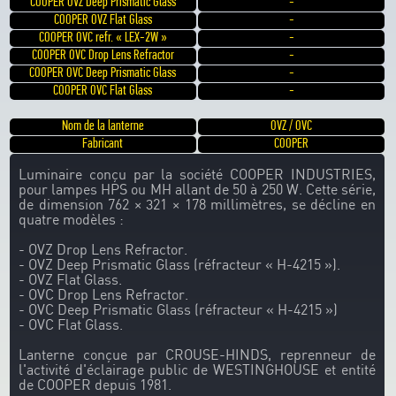
COOPER OVZ Deep Prismatic Glass
-
COOPER OVZ Flat Glass
-
COOPER OVC refr. « LEX-2W »
-
COOPER OVC Drop Lens Refractor
-
COOPER OVC Deep Prismatic Glass
-
COOPER OVC Flat Glass
-
Nom de la lanterne
OVZ / OVC
Fabricant
COOPER
Luminaire conçu par la société COOPER INDUSTRIES,
pour lampes HPS ou MH allant de 50 à 250 W. Cette série,
de dimension 762 × 321 × 178 millimètres, se décline en
quatre modèles :
- OVZ Drop Lens Refractor.
- OVZ Deep Prismatic Glass (réfracteur « H-4215 »).
- OVZ Flat Glass.
- OVC Drop Lens Refractor.
- OVC Deep Prismatic Glass (réfracteur « H-4215 »)
- OVC Flat Glass.
Lanterne conçue par CROUSE-HINDS, reprenneur de
l'activité d'éclairage public de WESTINGHOUSE et entité
de COOPER depuis 1981.