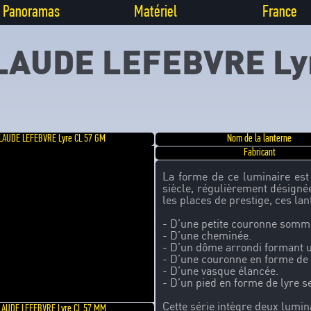
Panoramas
Matériel
France
LAUDE LEFEBVRE Ly
LAUDE LEFEBVRE Lyre CL 57 GM
Nom de la lanterne
Fabricant
La forme de ce luminaire es
siècle, régulièrement désigné
les places de prestige, ces lan
- D’une petite couronne sommi
- D’une cheminée.
- D’un dôme arrondi formant un
- D’une couronne en forme de l
- D’une vasque élancée.
- D’un pied en forme de lyre s
Cette série intègre deux lumin
LAUDE LEFEBVRE Lyre CL 57 MM