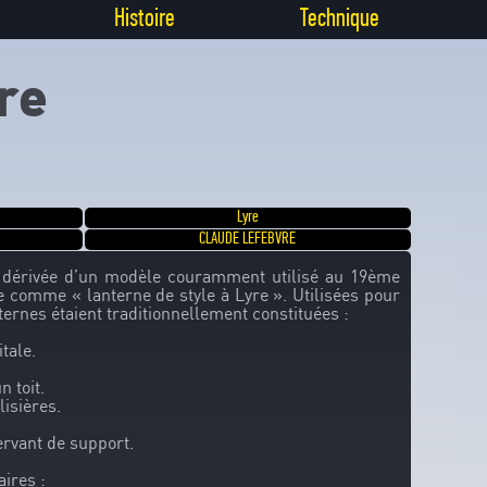
Histoire
Technique
re
Lyre
CLAUDE LEFEBVRE
t dérivée d’un modèle couramment utilisé au 19ème
e comme « lanterne de style à Lyre ». Utilisées pour
ternes étaient traditionnellement constituées :
tale.
 toit.
isières.
ervant de support.
aires :