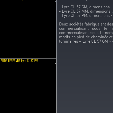
- Lyre CL 57 GM, dimensions 
- Lyre CL 57 MM, dimensions 
- Lyre CL 57 PM, dimensions 
Deux sociétés fabriquaient d
commercialisant sous l
commercialisant sous le nom
motifs en pied de cheminée et
luminaires « Lyre CL 57 GM » 
LAUDE LEFEBVRE Lyre CL 57 PM