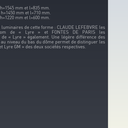
: h=1545 mm et l=835 mm.
: h=1450 mm et l=710 mm.
: h=1220 mm et l=600 mm.
es luminaires de cette forme : CLAUDE LEFEBVRE les
e nom de « Lyre » et FONTES DE PARIS les
 de « Lyre » également. Une légère différence des
 au niveau du bas du dôme permet de distinguer les
et Lyre GM » des deux sociétés respectives.