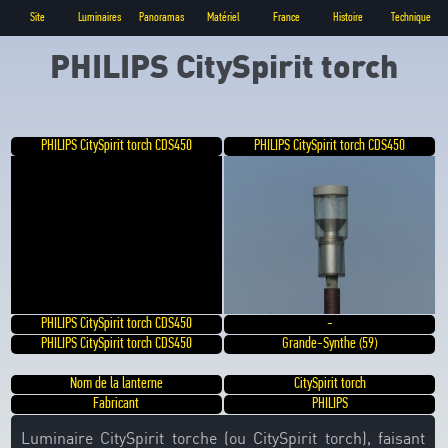
Site
Luminaires
Panoramas
Matériel
France
Histoire
Technique
PHILIPS CitySpirit torch
PHILIPS CitySpirit torch CDS450
PHILIPS CitySpirit torch CDS450
PHILIPS CitySpirit torch CDS450
-
PHILIPS CitySpirit torch CDS450
Grande-Synthe (59)
Nom de la lanterne
CitySpirit torch
Fabricant
PHILIPS
Luminaire CitySpirit torche (ou CitySpirit torch), faisant