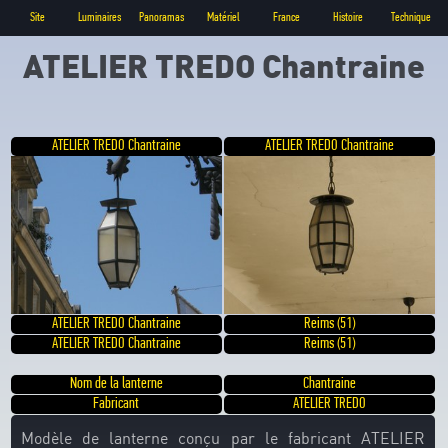
Site
Luminaires
Panoramas
Matériel
France
Histoire
Technique
ATELIER TREDO Chantraine
ATELIER TREDO Chantraine
ATELIER TREDO Chantraine
ATELIER TREDO Chantraine
Reims (51)
ATELIER TREDO Chantraine
Reims (51)
Nom de la lanterne
Chantraine
Fabricant
ATELIER TREDO
Modèle de lanterne conçu par le fabricant ATELIER