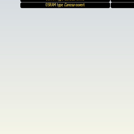
OSRAM type
Canosa
ouvert