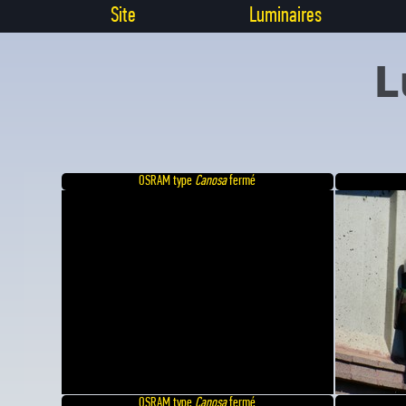
Site
Luminaires
L
OSRAM type
Canosa
fermé
OSRAM type
Canosa
fermé