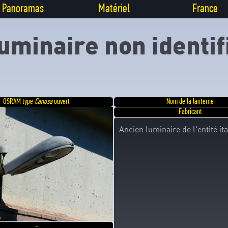
Panoramas
Matériel
France
uminaire non identif
OSRAM type
Canosa
ouvert
Nom de la lanterne
Fabricant
Ancien luminaire de l'entité i
-