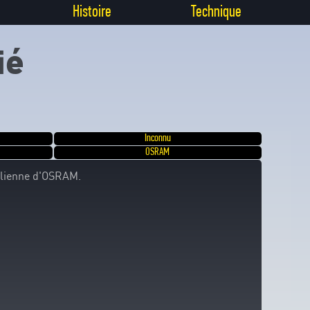
Histoire
Technique
ié
Inconnu
OSRAM
talienne d'OSRAM.