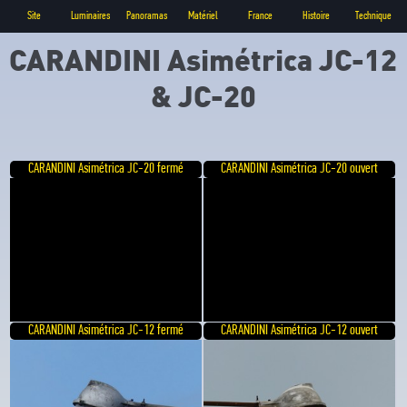
Site
Luminaires
Panoramas
Matériel
France
Histoire
Technique
CARANDINI Asimétrica JC-12
& JC-20
CARANDINI Asimétrica JC-20 fermé
CARANDINI Asimétrica JC-20 ouvert
CARANDINI Asimétrica JC-12 fermé
CARANDINI Asimétrica JC-12 ouvert