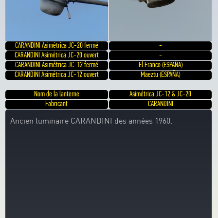
CARANDINI Asimétrica JC-20 fermé
-
CARANDINI Asimétrica JC-20 ouvert
-
CARANDINI Asimétrica JC-12 fermé
El Franco (ESPAÑA)
CARANDINI Asimétrica JC-12 ouvert
Maeztu (ESPAÑA)
Nom de la lanterne
Asimétrica JC-12 & JC-20
Fabricant
CARANDINI
Ancien luminaire CARANDINI des années 1960.