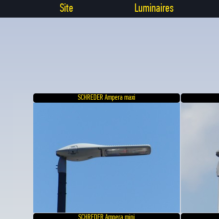
Site
Luminaires
SCHREDER Ampera maxi
SCHREDER Ampera mini