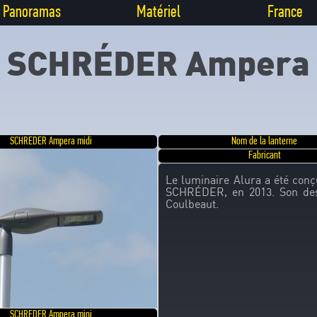
Panoramas
Matériel
France
SCHRÉDER Ampera
SCHREDER Ampera midi
Nom de la lanterne
Fabricant
Le luminaire Alura a été con
SCHRÉDER, en 2013. Son desi
Coulbeaut.
SCHREDER Ampera mini