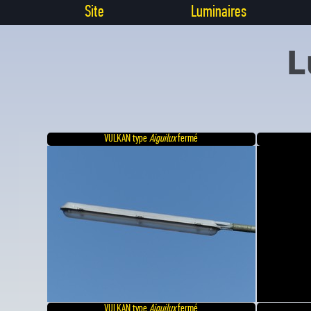
Site
Luminaires
L
VULKAN type
Aiguilux
fermé
VULKAN type
Aiguilux
fermé