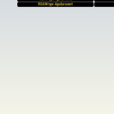
VULKAN type
Aiguilux
ouvert