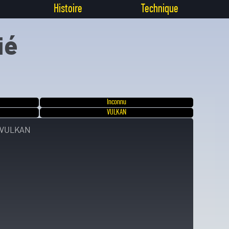
Histoire
Technique
ié
Inconnu
VULKAN
t VULKAN