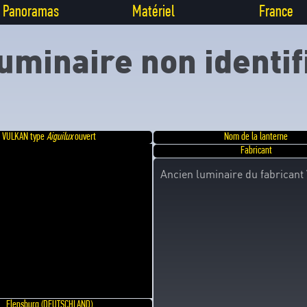
Panoramas
Matériel
France
uminaire non identif
VULKAN type
Aiguilux
ouvert
Nom de la lanterne
Fabricant
Ancien luminaire du fabrican
Flensburg (DEUTSCHLAND)