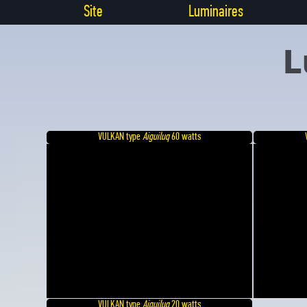
Site
Luminaires
L
VULKAN type
Aiguiluq
60 watts
VULKAN type
Aiguiluq
20 watts