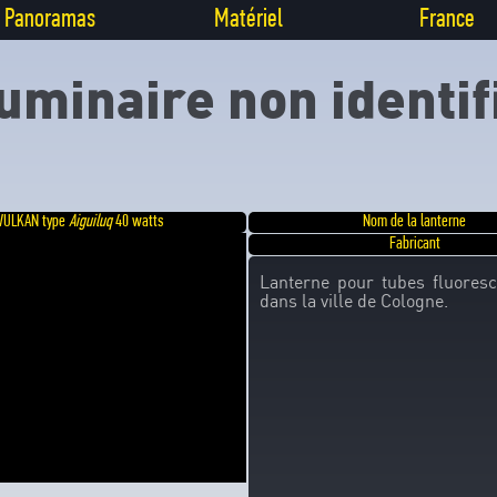
Panoramas
Matériel
France
uminaire non identif
VULKAN type
Aiguiluq
40 watts
Nom de la lanterne
Fabricant
Lanterne pour tubes fluores
dans la ville de Cologne.