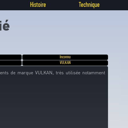
Histoire
Technique
ié
Inconnu
VULKAN
cents de marque VULKAN, très utilisée notamment