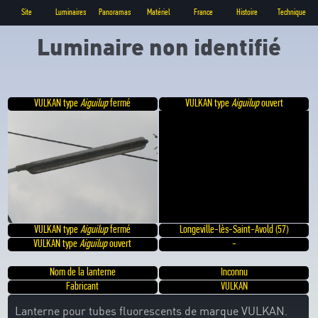
Site
Luminaires
Panoramas
Matériel
France
Histoire
Technique
Luminaire non identifié
VULKAN type
Aiguilup
fermé
VULKAN type
Aiguilup
ouvert
VULKAN type
Aiguilup
fermé
Longeville-lès-Saint-Avold (57)
VULKAN type
Aiguilup
ouvert
-
Nom de la lanterne
Inconnu
Fabricant
VULKAN
Lanterne pour tubes fluorescents de marque VULKAN.