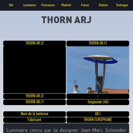
Site
Luminaires
Panoramas
Matériel
France
Histoire
Technique
THORN ARJ
THORN ARJ2
THORN ARJ1
THORN ARJ2
-
THORN ARJ1
Seignosse (40)
Nom de la lanterne
ARJ
Fabricant
THORN EUROPHANE
Luminaire conçu par le designer Jean-Marc Schneider