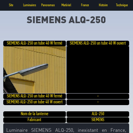
Site
Luminaires
Panoramas
Matériel
France
Histoire
Technique
SIEMENS ALQ-250
SIEMENS ALQ-250 un tube 40 W fermé
SIEMENS ALQ-250 un tube 40 W ouvert
SIEMENS ALQ-250 un tube 40 W fermé
-
SIEMENS ALQ-250 un tube 40 W ouvert
-
Nom de la lanterne
ALQ-250
Fabricant
SIEMENS
Luminaire SIEMENS ALQ-250, inexistant en France,